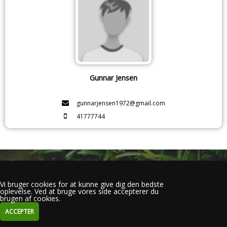
Gunnar Jensen
gunnarjensen1972@gmail.com
41777744
Vi bruger cookies for at kunne give dig den bedste
oplevelse. Ved at bruge vores side accepterer du
brugen af cookies.