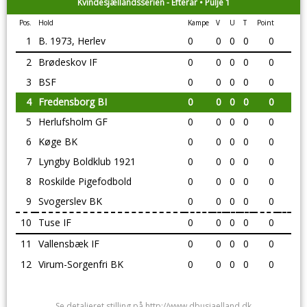
Kvindesjællandsserien - Efterår • Pulje 1
Pos.
Hold
Kampe
V
U
T
Point
1
B. 1973, Herlev
0
0
0
0
0
2
Brødeskov IF
0
0
0
0
0
3
BSF
0
0
0
0
0
4
Fredensborg BI
0
0
0
0
0
5
Herlufsholm GF
0
0
0
0
0
6
Køge BK
0
0
0
0
0
7
Lyngby Boldklub 1921
0
0
0
0
0
8
Roskilde Pigefodbold
0
0
0
0
0
9
Svogerslev BK
0
0
0
0
0
10
Tuse IF
0
0
0
0
0
11
Vallensbæk IF
0
0
0
0
0
12
Virum-Sorgenfri BK
0
0
0
0
0
Se detaljeret stilling på http://www.dbusjaelland.dk