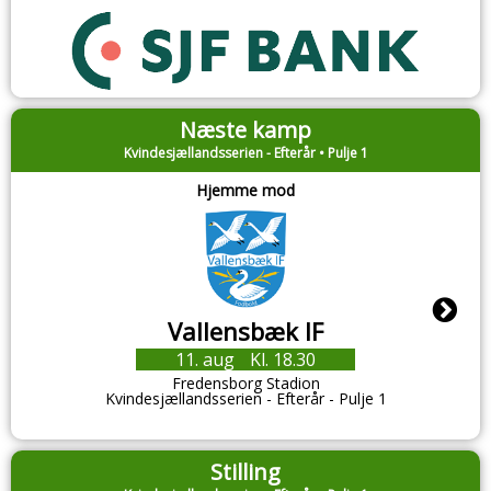
Næste kamp
Kvindesjællandsserien - Efterår • Pulje 1
Hjemme mod
Vallensbæk IF
11. aug
Kl. 18.30
Fredensborg Stadion
Kvindesjællandsserien - Efterår - Pulje 1
Stilling