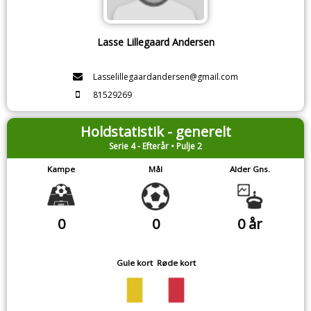
Lasse Lillegaard Andersen
Lasselillegaardandersen@gmail.com
81529269
Holdstatistik - generelt
Serie 4 - Efterår • Pulje 2
Kampe
Mål
Alder Gns.
0
0
0 år
Gule kort
Røde kort