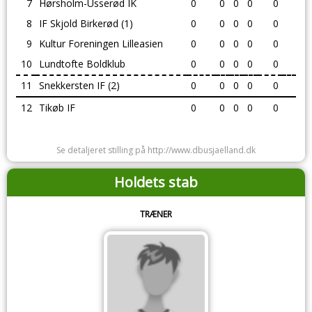
7
Hørsholm-Usserød IK
0
0
0
0
0
8
IF Skjold Birkerød (1)
0
0
0
0
0
9
Kultur Foreningen Lilleasien
0
0
0
0
0
10
Lundtofte Boldklub
0
0
0
0
0
11
Snekkersten IF (2)
0
0
0
0
0
12
Tikøb IF
0
0
0
0
0
Se detaljeret stilling på http://www.dbusjaelland.dk
Holdets stab
TRÆNER