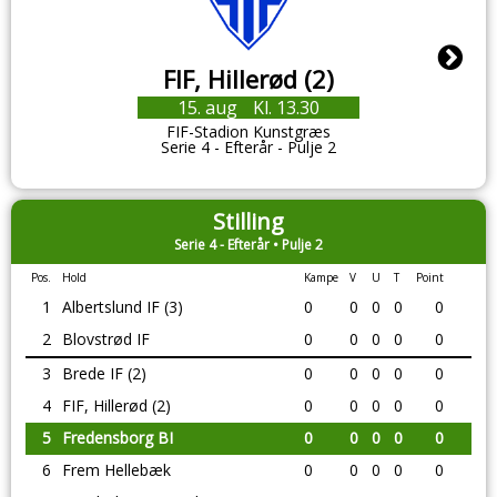
FIF, Hillerød (2)
15. aug
Kl. 13.30
FIF-Stadion Kunstgræs
Serie 4 - Efterår - Pulje 2
Stilling
Serie 4 - Efterår • Pulje 2
Pos.
Hold
Kampe
V
U
T
Point
1
Albertslund IF (3)
0
0
0
0
0
2
Blovstrød IF
0
0
0
0
0
3
Brede IF (2)
0
0
0
0
0
4
FIF, Hillerød (2)
0
0
0
0
0
5
Fredensborg BI
0
0
0
0
0
6
Frem Hellebæk
0
0
0
0
0