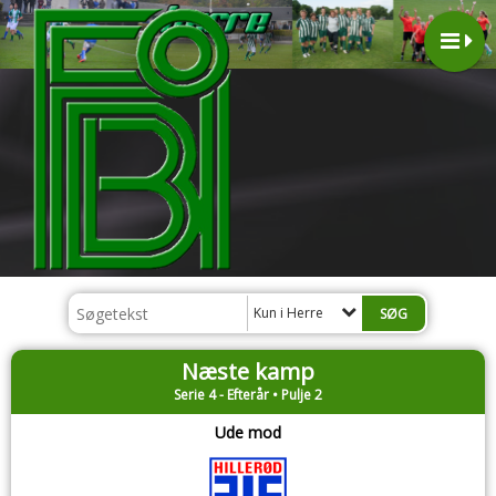
Kun i Herre
Næste kamp
Serie 4 - Efterår • Pulje 2
Ude mod