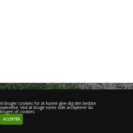
Vi bruger cookies for at kunne give dig den bedste
oplevelse. Ved at bruge vores side accepterer du
brugen af cookies.