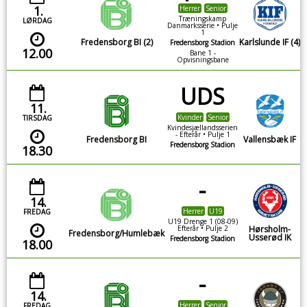
1.
Herrer
Senior
Træningskamp
LØRDAG
Danmarksserie • Pulje
1
Fredensborg BI (2)
Karlslunde IF (4)
Fredensborg Stadion
12.00
Bane 1 -
Opvisningsbane
UDS
11.
Kvinder
Senior
TIRSDAG
Kvindesjællandsserien
- Efterår • Pulje 1
Fredensborg BI
Vallensbæk IF
Fredensborg Stadion
18.30
-
14.
Herrer
U19
FREDAG
U19 Drenge 1 (08-09)
Efterår • Pulje 2
Hørsholm-
Fredensborg/Humlebæk
Usserød IK
Fredensborg Stadion
18.00
-
14.
Herrer
Senior
FREDAG