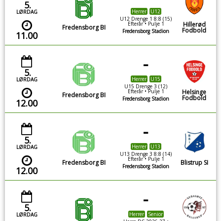
5.
Herrer
U12
LØRDAG
U12 Drenge 1 8:8 (15)
Efterår • Pulje 1
Hillerød
Fredensborg BI
Fodbold
Fredensborg Stadion
11.00
-
5.
Herrer
U15
LØRDAG
U15 Drenge 3 (12)
Efterår • Pulje 1
Helsinge
Fredensborg BI
Fodbold
Fredensborg Stadion
12.00
-
5.
Herrer
U13
LØRDAG
U13 Drenge 3 8:8 (14)
Efterår • Pulje 1
Fredensborg BI
Blistrup SI
Fredensborg Stadion
12.00
-
5.
Herrer
Senior
LØRDAG