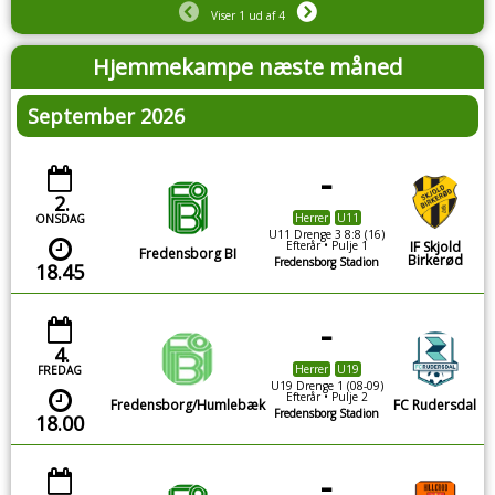
Viser 1 ud af 4
Hjemmekampe næste måned
September 2026
-
2.
Herrer
U11
ONSDAG
U11 Drenge 3 8:8 (16)
Efterår • Pulje 1
IF Skjold
Fredensborg BI
Birkerød
Fredensborg Stadion
18.45
-
4.
Herrer
U19
FREDAG
U19 Drenge 1 (08-09)
Efterår • Pulje 2
Fredensborg/Humlebæk
FC Rudersdal
Fredensborg Stadion
18.00
-