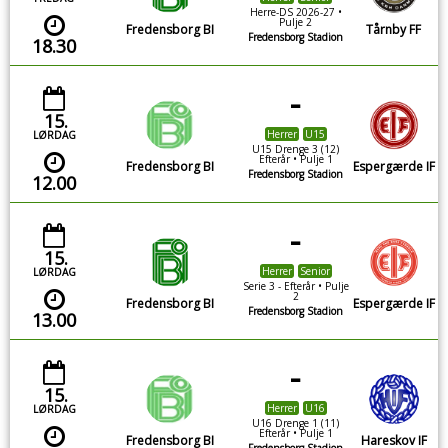
Herre-DS 2026-27 •
Pulje 2
Fredensborg BI
Tårnby FF
Fredensborg Stadion
18.30
-
15.
Herrer
U15
LØRDAG
U15 Drenge 3 (12)
Efterår • Pulje 1
Fredensborg BI
Espergærde IF
Fredensborg Stadion
12.00
-
15.
Herrer
Senior
LØRDAG
Serie 3 - Efterår • Pulje
2
Fredensborg BI
Espergærde IF
Fredensborg Stadion
13.00
-
15.
Herrer
U16
LØRDAG
U16 Drenge 1 (11)
Efterår • Pulje 1
Fredensborg BI
Hareskov IF
Fredensborg Stadion