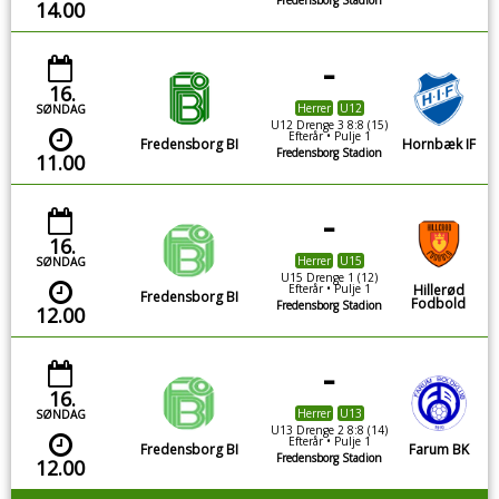
14.00
-
16.
Herrer
U12
SØNDAG
U12 Drenge 3 8:8 (15)
Efterår • Pulje 1
Fredensborg BI
Hornbæk IF
Fredensborg Stadion
11.00
-
16.
Herrer
U15
SØNDAG
U15 Drenge 1 (12)
Efterår • Pulje 1
Hillerød
Fredensborg BI
Fodbold
Fredensborg Stadion
12.00
-
16.
Herrer
U13
SØNDAG
U13 Drenge 2 8:8 (14)
Efterår • Pulje 1
Fredensborg BI
Farum BK
Fredensborg Stadion
12.00