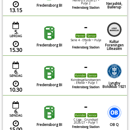
Herre-DS 2026-27 •
Pulje 2
Nerashté,
Fredensborg BI
Ballerup
Fredensborg Stadion
13.15
-
5.
Herrer
Senior
LØRDAG
Serie 4 - Efterår • Pulje
Kultur
2
Fredensborg BI
Foreningen
Fredensborg Stadion
Lilleasien
15.30
-
6.
Kvinder
Senior
SØNDAG
Kvindesjællandsserien
- Efterår • Pulje 1
Lyngby
Fredensborg BI
Boldklub 1921
Fredensborg Stadion
10.30
-
6.
Kvinder
Senior
SØNDAG
C-Liga - Grundspil
2026/27 • Pulje 1
Fredensborg BI
OB Q
Fredensborg Stadion
15.00