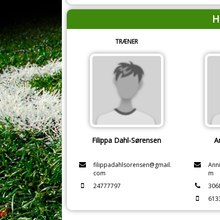
H
TRÆNER
Filippa Dahl-Sørensen
A
filippadahlsorensen@gmail.
Ann
com
m
24777797
306
613