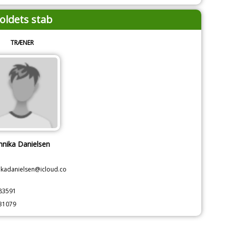
oldets stab
TRÆNER
nnika Danielsen
ikadanielsen@icloud.co
83591
31079