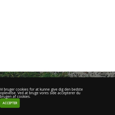
Vi bruger cookies for at kunne give dig den bedste
oplevelse. Ved at bruge vores side accepterer du
brugen af cookies.