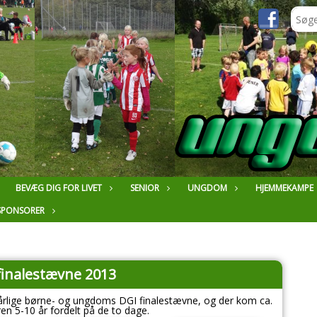
BEVÆG DIG FOR LIVET
SENIOR
UNGDOM
HJEMMEKAMPE
SPONSORER
finalestævne 2013
årlige børne- og ungdoms DGI finalestævne, og der kom ca.
en 5-10 år fordelt på de to dage.