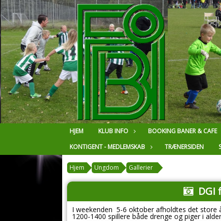
HJEM
KLUB INFO
BOOKING BANER & CAFE
KONTIGENT - MEDLEMSKAB
TRÆNERSIDEN
Hjem
Ungdom
Gallerier
DGI 
I weekenden 5-6 oktober afholdtes det store 
1200-1400 spillere både drenge og piger i alder