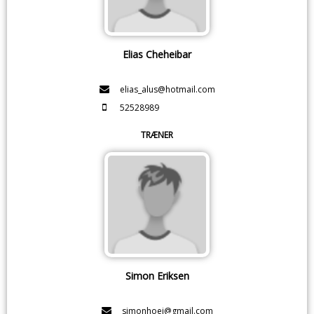
Elias Cheheibar
elias_alus@hotmail.com
52528989
TRÆNER
Simon Eriksen
simonhoej@gmail.com