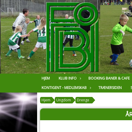
HJEM
KLUB INFO
BOOKING BANER & CAFE
KONTIGENT - MEDLEMSKAB
TRÆNERSIDEN
Hjem
Ungdom
Drenge
Å