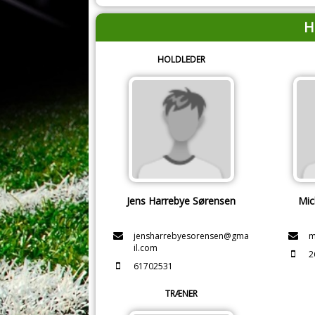
H
HOLDLEDER
Jens Harrebye Sørensen
Mic
jensharrebyesorensen@gma
m
il.com
2
61702531
TRÆNER