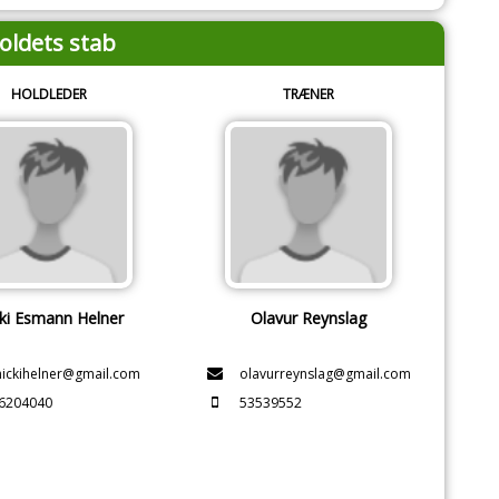
oldets stab
HOLDLEDER
TRÆNER
ki Esmann Helner
Olavur Reynslag
ickihelner@gmail.com
olavurreynslag@gmail.com
6204040
53539552