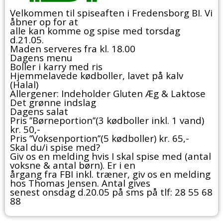
Velkommen til spiseaften i Fredensborg BI. Vi
åbner op for at
alle kan komme og spise med torsdag
d.21.05.
Maden serveres fra kl. 18.00
Dagens menu
Boller i karry med ris
Hjemmelavede kødboller, lavet på kalv
(Halal)
Allergener: Indeholder Gluten Æg & Laktose
Det grønne indslag
Dagens salat
Pris ’’Børneportion’’(3 kødboller inkl. 1 vand)
kr. 50,-
Pris ’’Voksenportion’’(5 kødboller) kr. 65,-
Skal du/i spise med?
Giv os en melding hvis I skal spise med (antal
voksne & antal børn). Er i en
årgang fra FBI inkl. træner, giv os en melding
hos Thomas Jensen. Antal gives
senest onsdag d.20.05 på sms på tlf: 28 55 68
88