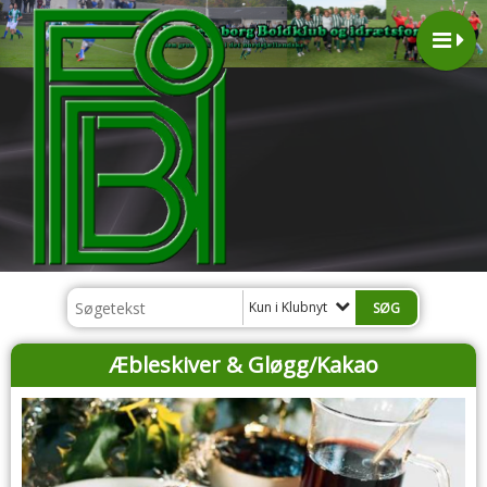
Kun i Klubnyt
Æbleskiver & Gløgg/Kakao